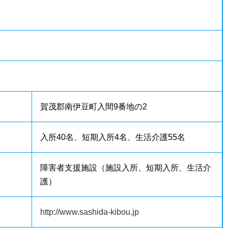
賀茂郡南伊豆町入間9番地の2
入所40名、短期入所4名、生活介護55名
障害者支援施設（施設入所、短期入所、生活介
護）
等
http://www.sashida-kibou.jp