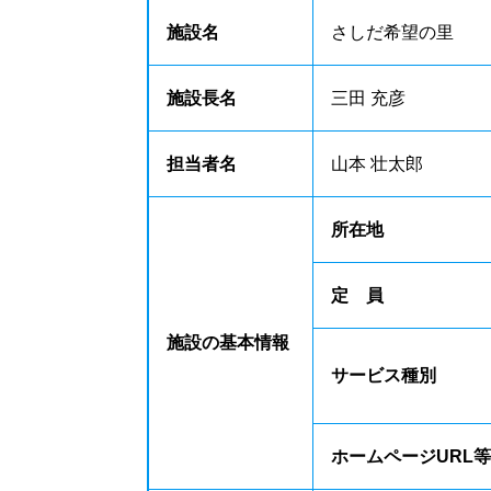
施設名
さしだ希望の里
施設長名
三田 充彦
担当者名
山本 壮太郎
所在地
定 員
施設の基本情報
サービス種別
ホームページURL