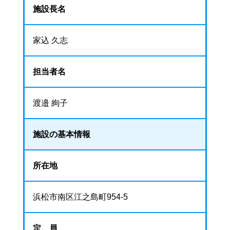
施設長名
家込 久志
担当者名
渡邉 絢子
施設の基本情報
所在地
浜松市南区江之島町954-5
定 員