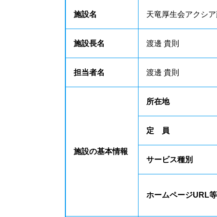
施設名
天竜厚生会アクシア
施設長名
渡邊 貴則
担当者名
渡邊 貴則
所在地
定 員
施設の基本情報
サービス種別
ホームページURL