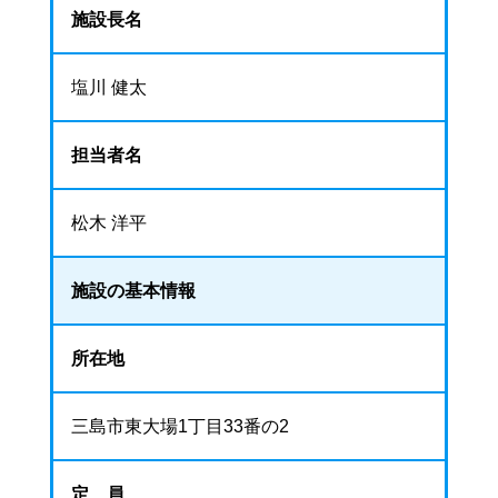
施設長名
塩川 健太
担当者名
松木 洋平
施設の基本情報
所在地
三島市東大場1丁目33番の2
定 員