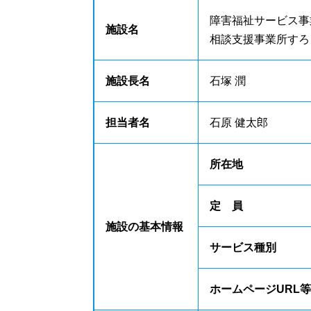
障害福祉サービス事
施設名
相談支援事業所すろ
施設長名
石塚 潤
担当者名
石原 健太郎
所在地
定 員
施設の基本情報
サービス種別
ホームページURL