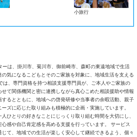
小旅行
ンターは、掛川市、菊川市、御前崎市、森町の東遠地域で生活
達の気になるこどもとそのご家族を対象に、地域生活を支える
部では、専門資格を持つ相談支援専門員が、ご本人やご家族の
わせて関係機関と密に連携しながら真心こめた相談援助や情報
画するとともに、地域への啓発研修や当事者の余暇活動、親子
ニーズに応じた取り組みも積極的に企画・実施しています。
一人ひとりの好きなことにじっくり取り組む時間を大切にし、
安心感や自己肯定感を高める支援を行っています。 サービス
通じて、地域での生活が楽しく安心して継続できるよう、個々