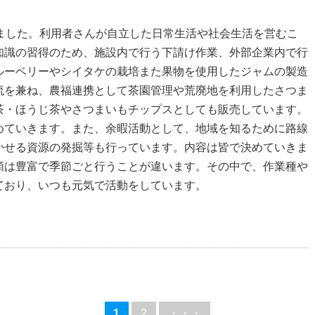
しました。利用者さんが自立した日常生活や社会生活を営むこ
知識の習得のため、施設内で行う下請け作業、外部企業内で行
ルーベリーやシイタケの栽培また果物を使用したジャムの製造
流を兼ね、農福連携として茶園管理や荒廃地を利用したさつま
茶・ほうじ茶やさつまいもチップスとしても販売しています。
めていきます。また、余暇活動として、地域を知るために路線
かせる資源の発掘等も行っています。内容は皆で決めていきま
類は豊富で季節ごと行うことが違います。その中で、作業種や
ており、いつも元気で活動をしています。
1
2
・・・