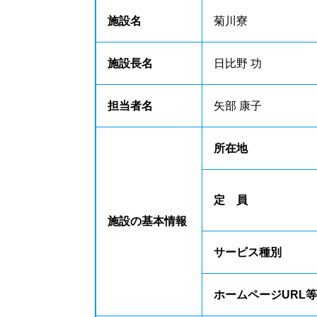
施設名
菊川寮
施設長名
日比野 功
担当者名
矢部 康子
所在地
定 員
施設の基本情報
サービス種別
ホームページURL