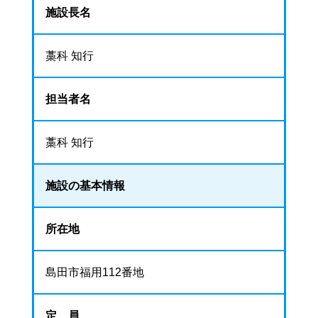
施設長名
藁科 知行
担当者名
藁科 知行
施設の基本情報
所在地
島田市福用112番地
定 員