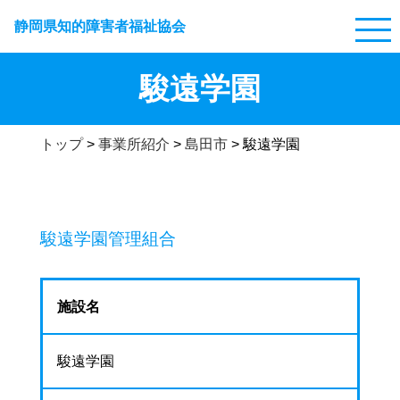
静岡県知的障害者福祉協会
駿遠学園
トップ
>
事業所紹介
>
島田市
>
駿遠学園
駿遠学園管理組合
施設名
駿遠学園