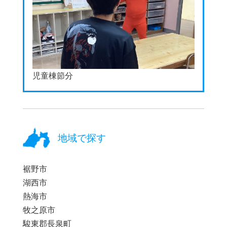
児童棟節分
地域で探す
裾野市
湖西市
熱海市
牧之原市
駿東郡長泉町