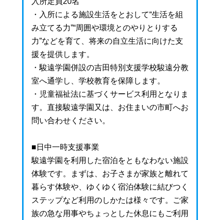
入所定員20名
・入所による施設生活をとおして“生活を組
み立てる力”“周囲や環境とのやりとりする
力”などを育て、将来の自立生活に向けた支
援を提供します。
・駿遠学園併設の吉田特別支援学校駿遠分教
室へ通学し、学校教育を保障します。
・児童福祉法に基づくサービス利用となりま
す。直接駿遠学園又は、お住まいの市町へお
問い合わせください。
■日中一時支援事業
駿遠学園を利用した宿泊をともなわない施設
体験です。まずは、お子さまが家族と離れて
暮らす体験や、ゆくゆく宿泊体験に結びつく
ステップなど利用のしかたは様々です。ご家
族の急な用事やちょっとした休息にもご利用