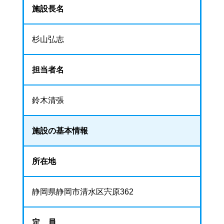
施設長名
杉山弘志
担当者名
鈴木清張
施設の基本情報
所在地
静岡県静岡市清水区宍原362
定 員