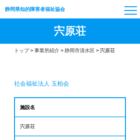
静岡県知的障害者福祉協会
宍原荘
トップ
>
事業所紹介
>
静岡市清水区
>
宍原荘
社会福祉法人 玉柏会
施設名
宍原荘