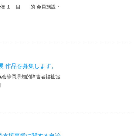
開催 １ 目 的 会員施設・
展 作品を募集します。
協会静岡県知的障害者福祉協
]
談支援事業に関する自治