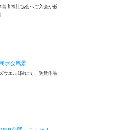
障害者福祉協会へご入会が必
]
展展示会風景
シズウエル1階にて、受賞作品
WEB公開しました！