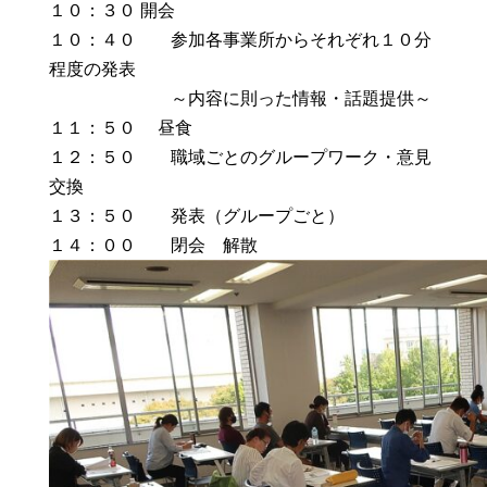
１０：３０ 開会
１０：４０ 参加各事業所からそれぞれ１０分
程度の発表
～内容に則った情報・話題提供～
１１：５０ 昼食
１２：５０ 職域ごとのグループワーク・意見
交換
１３：５０ 発表（グループごと）
１４：００ 閉会 解散