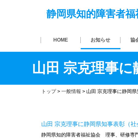
静岡県知的障害者福
HOME
お知らせ
協
山田 宗克理事
トップ
>
一般情報
>
山田 宗克理事に静岡
山田 宗克理事に静岡県知事表彰（
静岡県知的障害者福祉協会 理事、研修専