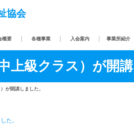
祉協会
会概要
各種事業
入会案内
事業所紹介
（中上級クラス）が開
ス）が開講しました。
ました。
。